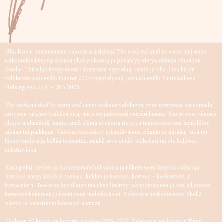
Ulla Kokin ensimmäinen valokuvataidekirja
The weekend shall be warm and sunny
tarkastelee lähiympäristön yksityiskohtia ja pysähtyy eletyn elämän vihjeiden
äärelle. Taiteilija kysyy mistä rakentuvat syyt elää, tehdä ja olla. Osa kirjan
valokuvista oli esillä Nuoret 2023 -näyttelyssä, joka oli esillä Taidehallissa
Helsingissä 22.4. – 28.5.2023.
The weekend shall be warm and sunny
teoksen valokuvat ovat syntyneet katsomalla
erityisen tarkasti kaikkea sitä, mikä on jatkuvasti ympärillämme. Kuvat ovat vihjeitä
eletystä elämästä, mutta tämä elämä ei sijoitu tiettyyn tunnistettavaan henkilöön,
aikaan tai paikkaan. Valokuvissa näkyy jokapäiväisen elämän ei-mitään, joka on
hienovaraista ja hellää toimintaa, minkä arvo ei näy selkeästi tai ole helposti
mitattavissa.
Kirja pohtii hetken ja katseen mahdollisuutta ja näkemiseen liittyviä valintoja.
Kuvissa näkyy käsiä ja tassuja, kukkia ja kasveja, karvoja – kosketusta ja
katsomista. Teoksien kuvallinen maailma limittyy jokapäiväiseen ja sen hiljaiseen
kerroksellisuuteen ja kauniiseen melankoliaan. Valokuvat tarkastelevat lähellä
olevaa ja kehottavat katsojaa samaan.
Teoksen 80 kuvaa on kuvattu vuosina 2015–2022. Valokuvat on kuvattu 35mm