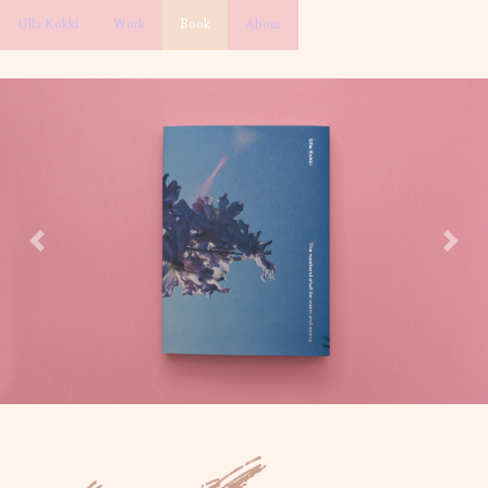
Ulla Kokki
Work
Book
About
Previous
Next