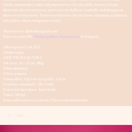
filmille suurimmaksi osaksi arkiympäristössä: kävelyretkillä, kotona ja kodin
ikkunoista ulos katsottaessa, puistossa oleskellessa, matkoilla ruokakauppaan,
museoon tai kirjastoon. Teoksessa kietoutuu yhteen taiteen tekeminen ja eläminen
sekä niiden välisen tasapainon etsintä.
yhteydenotot: ullakokki@gmail.com
Kirjaa on saatavilla
Valokuvagalleria Hippolytesta
Helsingissä.
Julkaisupäivä 21.04.2023
Omakustanne.
ISBN 978-952-94-7238-3
144 sivua, 16 x 22 cm, 482g
Pehmeäkantinen
Offset-painettu
Painopaikka: Jelgavas tipogrāfija, Latvia
Graafinen suunnittelu: Ulla Kokki
Sisäsivujen kuvitukset: Anna Kokki
Painos 300 kpl
Kirjan julkaisemista on tukenut Taiteen edistämiskeskus
FI
/
ENG